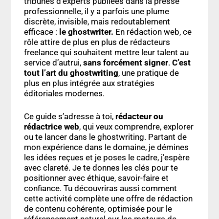
tribunes d’experts publiées dans la presse
professionnelle, il y a parfois une plume
discrète, invisible, mais redoutablement
efficace :
le ghostwriter.
En rédaction web, ce
rôle attire de plus en plus de rédacteurs
freelance qui souhaitent mettre leur talent au
service d’autrui,
sans forcément signer
.
C’est
tout l’art du ghostwriting
, une pratique de
plus en plus intégrée aux stratégies
éditoriales modernes.
Ce guide s’adresse à
toi
,
rédacteur ou
rédactrice web
, qui veux comprendre, explorer
ou te lancer dans le
ghostwriting
. Partant de
mon expérience dans le domaine, je démines
les idées reçues et je poses le cadre, j’espère
avec clareté. Je te donnes les clés pour te
positionner avec éthique, savoir-faire et
confiance. Tu découvriras aussi comment
cette activité complète une offre de
rédaction
de contenu
cohérente, optimisée pour le
référencement naturel
sur les
moteurs de