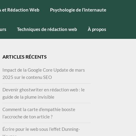
A et Rédaction Web
Psychologie de l’internaute
urs
Techniques de rédaction web
À propos
ARTICLES RÉCENTS
Impact de la Google Core Update de mars
2025 sur le contenu SEO
Devenir ghostwriter en rédaction web : le
guide de la plume invisible
Comment la carte d’empathie booste
l’accroche de ton article ?
Écrire pour le web sous l’effet Dunning-