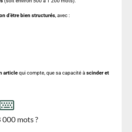
es
(soit environ 500 à 1 200 mots).
on d’être bien structurés
, avec :
 article
qui compte, que sa capacité à
scinder et
3 000 mots ?